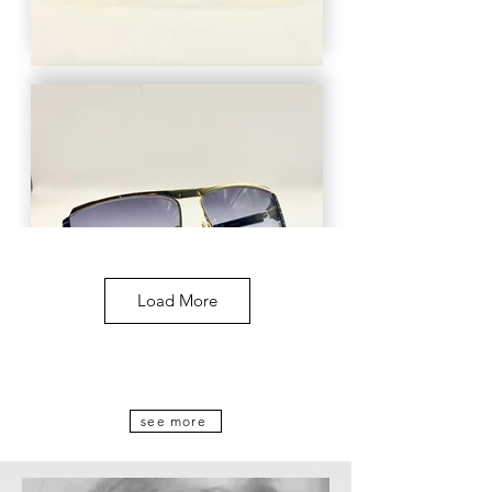
Load More
see more
vintageframes.ch vintage-frames.ch altebrillen,ch vintagesunglasses.ch facesschmuck.ch facesschmuck.com altebrillen.com vintageglasses.ch, Chez nous, vous trouverez de vieilles lunettes de
soleil, des montures vintage, des lunettes de soleil vintage, de nouveaux anciens stocks nos lunettes, de vieilles lunettes, Lunettes anciennes, bijoux faciaux, lunettes vintage, lunettes suisses
Opticiens à Zurich