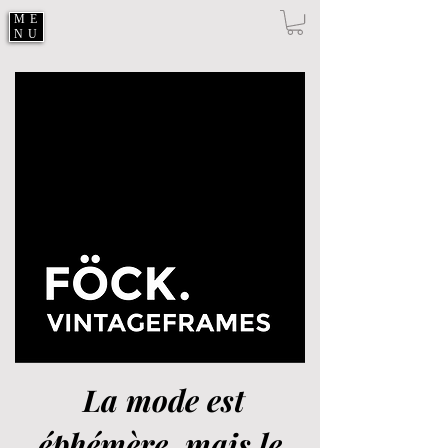
ME
NU
La mode est
éphémère, mais le