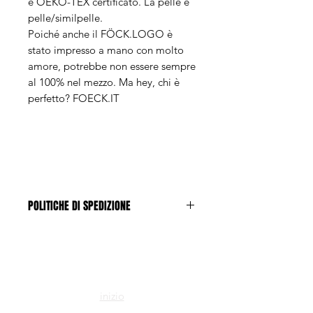
è OEKO-TEX certificato. La pelle è
pelle/similpelle.
Poiché anche il FÖCK.LOGO è
stato impresso a mano con molto
amore, potrebbe non essere sempre
al 100% nel mezzo. Ma hey, chi è
perfetto? FOECK.IT
POLITICHE DI SPEDIZIONE
Le spese di spedizione sono di CHF
1.-
inizio