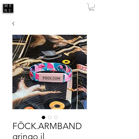
ME
NU
FÖCK.ARMBAND
gringo il