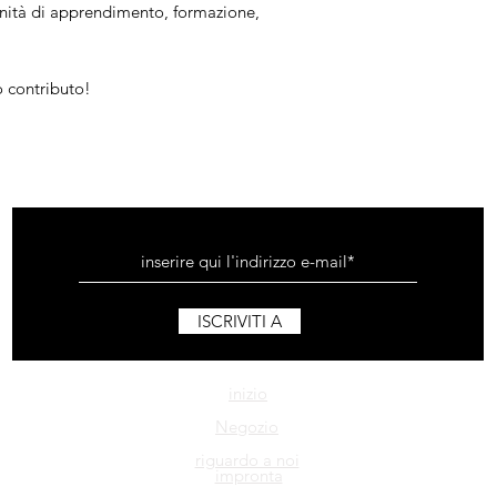
nità di apprendimento, formazione,
 contributo!
ISCRIVITI A
inizio
Negozio
riguardo a noi
impronta