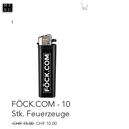
ME
NU
FÖCK.COM - 10
Stk. Feuerzeuge
Standardpreis
Sale-
 CHF 15.00 
CHF 10.00
Preis