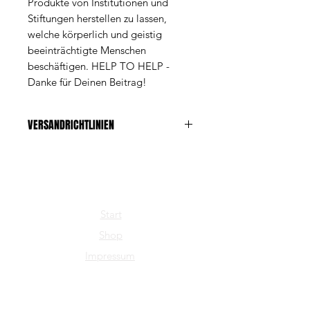
Produkte von Institutionen und
Stiftungen herstellen zu lassen,
welche körperlich und geistig
beeinträchtigte Menschen
beschäftigen. HELP TO HELP -
Danke für Deinen Beitrag!
VERSANDRICHTLINIEN
Die Versandkosten betragen Fr. 6.-
Start
Shop
Impressum
FÖCK.INFO