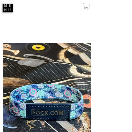
ME
NU