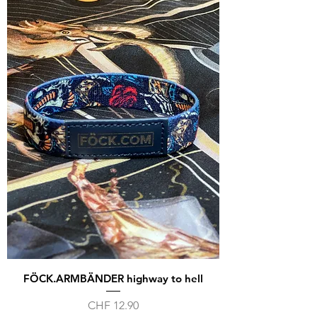
FÖCK.ARMBÄNDER highway to hell
Preis
CHF 12.90