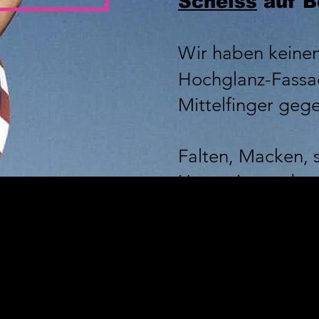
Scheiss
auf B
Wir haben keinen
Hochglanz-Fass
Mittelfinger ge
Falten, Macken, 
Unzensierte, das
noch mal Echte.
FÖCK.IT
- Zieh