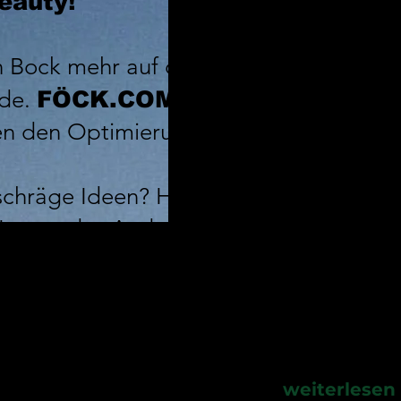
eauty!
 Bock mehr auf diese weichgespülte
ade.
FÖCK.COM
ist der kollektive
gen den Optimierungswahn.
schräge Ideen? Her damit! Wir feiern d
 Laute, das Andere und das verdammt
 die Maske ab und sei Du.
weiterlesen