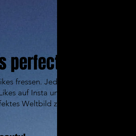
s perfect.
 Likes fressen. Jeden Tag die gleiche Fa
ikes auf Insta und TikTok wie Junkies,
fektes Weltbild zu passen, das nur aus